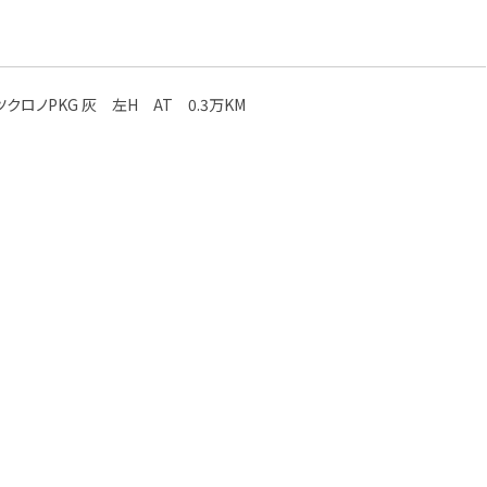
ツクロノPKG 灰 左H AT 0.3万KM