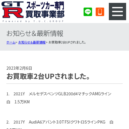
お知らせ＆最新情報
3ステップのカンタン査定
買取りの流れ
ホーム
お知らせ＆最新情報
お買取車2台UPされました。
査定の注意事項
スポーツカー査定フォーム
スポーツカー買取実績
会社概要・店舗紹介・MAP
2023年2月6日
お買取車2台UPされました。
1. 2021Y メルセデスベンツGLB200d4マチックAMGライン
白 1.5万KM
2. 2017Y AudiA6アバント3.0TFSIクワトロSラインPKG 白