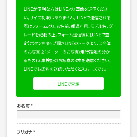
LINEが便利な方はLINEより画像を送信くださ
い。サイズ制限はありません。
LINEで送信される
際はフォームより、お名前、都道府県、モデル名、グ
レードを記載の上、フォーム送信後に【LINEで査
定】ボタンをタップ頂きLINEのトークより、1:全体
のお写真 ２：メーターのお写真(走行距離の分か
るもの) 3:車検証のお写真の3枚を送信ください。
LINEでも氏名を送信いただくとスムーズです。
LINEで査定
お名前
*
フリガナ
*