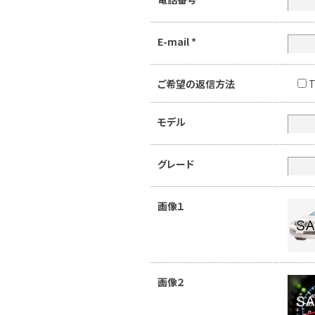
E-mail
*
ご希望の返信方法
T
モデル
グレード
画像１
画像２