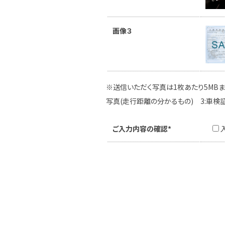
画像３
※送信いただく写真は1枚あたり5MBま
写真(走行距離の分かるもの) 3:車検
ご入力内容の確認*