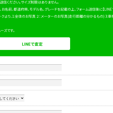
を送信ください。サイズ制限はありません。
、お名前、都道府県、モデル名、グレードを記載の上、フォーム送信後に【LINE
ークより、1:全体のお写真 ２：メーターのお写真(走行距離の分かるもの) 3:車
ムーズです。
LINEで査定