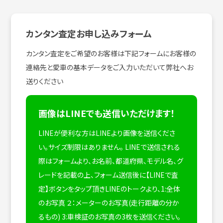
カンタン査定お申し込みフォーム
カンタン査定をご希望のお客様は下記フォームにお客様の
連絡先と愛車の基本データをご入力いただいて弊社へお
送りください
画像はLINEでも送信いただけます！
LINEが便利な方はLINEより画像を送信くださ
い。サイズ制限はありません。
LINEで送信される
際はフォームより、お名前、都道府県、モデル名、グ
レードを記載の上、フォーム送信後に【LINEで査
定】ボタンをタップ頂きLINEのトークより、1:全体
のお写真 ２：メーターのお写真(走行距離の分か
るもの) 3:車検証のお写真の3枚を送信ください。