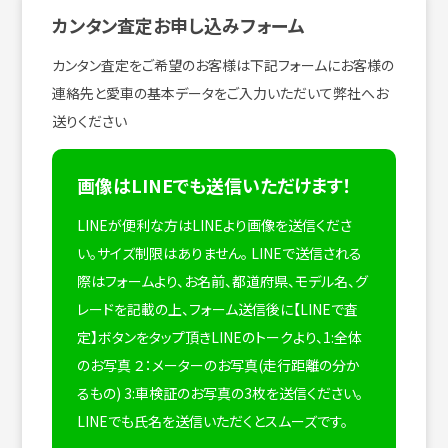
カンタン査定お申し込みフォーム
カンタン査定をご希望のお客様は下記フォームにお客様の
連絡先と愛車の基本データをご入力いただいて弊社へお
送りください
画像はLINEでも送信いただけます！
LINEが便利な方はLINEより画像を送信くださ
い。サイズ制限はありません。
LINEで送信される
際はフォームより、お名前、都道府県、モデル名、グ
レードを記載の上、フォーム送信後に【LINEで査
定】ボタンをタップ頂きLINEのトークより、1:全体
のお写真 ２：メーターのお写真(走行距離の分か
るもの) 3:車検証のお写真の3枚を送信ください。
LINEでも氏名を送信いただくとスムーズです。