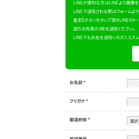
LINEが便利な方はLINEより画像
LINEで送信される際はフォームより
査定】ボタンをタップ頂きLINEのト
証のお写真の3枚を送信ください。
LINEでも氏名を送信いただくとス
お名前
*
フリガナ
*
都道府県
*
電話番号