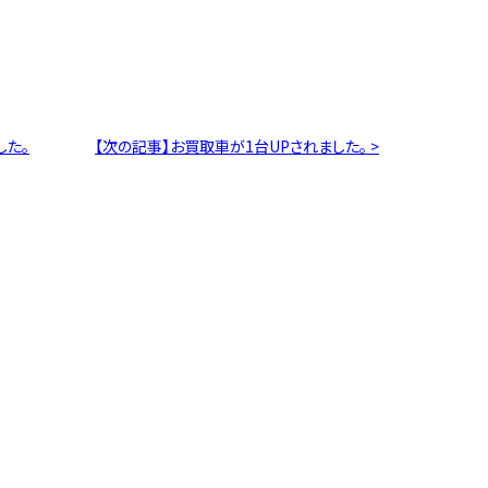
した。
【次の記事】お買取車が1台UPされました。 >