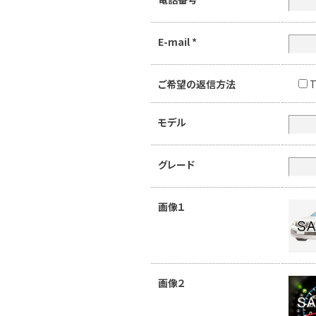
E-mail
*
ご希望の返信方法
T
モデル
グレード
画像１
画像２