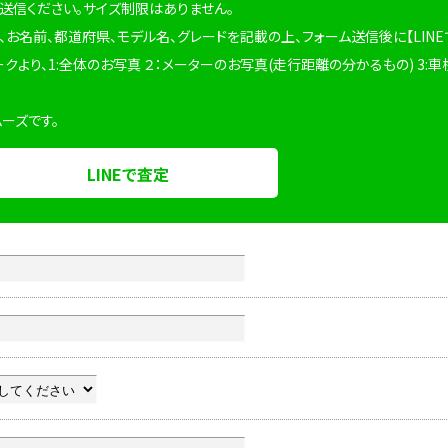
を送信ください。サイズ制限はありません。
、お名前、都道府県、モデル名、グレードを記載の上、フォーム送信後に【LINE
ークより、1:全体のお写真 ２：メーターのお写真(走行距離の分かるもの) 3:車
ムーズです。
LINEで査定