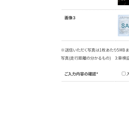
画像３
※送信いただく写真は1枚あたり5MBま
写真(走行距離の分かるもの) 3:車検
ご入力内容の確認*