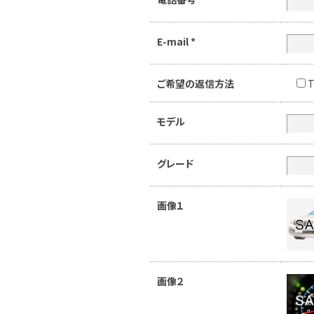
E-mail
*
ご希望の返信方法
T
モデル
グレード
画像１
画像２