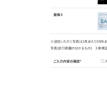
画像３
※送信いただく写真は1枚あたり5MBま
写真(走行距離の分かるもの) 3:車検
ご入力内容の確認*