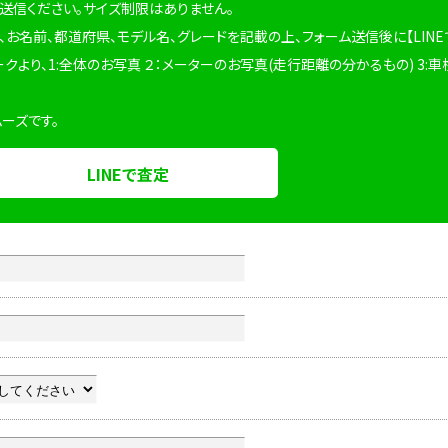
を送信ください。サイズ制限はありません。
、お名前、都道府県、モデル名、グレードを記載の上、フォーム送信後に【LINE
ークより、1:全体のお写真 ２：メーターのお写真(走行距離の分かるもの) 3:車
ムーズです。
LINEで査定