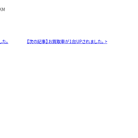
万KM
した。
【次の記事】お買取車が1台UPされました。 >