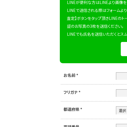
LINEが便利な方はLINEより画像
LINEで送信される際はフォームより
査定】ボタンをタップ頂きLINEのト
証のお写真の3枚を送信ください。
LINEでも氏名を送信いただくとス
お名前
*
フリガナ
*
都道府県
*
電話番号