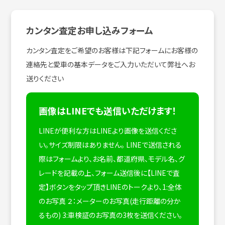
カンタン査定お申し込みフォーム
カンタン査定をご希望のお客様は下記フォームにお客様の
連絡先と愛車の基本データをご入力いただいて弊社へお
送りください
画像はLINEでも送信いただけます！
LINEが便利な方はLINEより画像を送信くださ
い。サイズ制限はありません。
LINEで送信される
際はフォームより、お名前、都道府県、モデル名、グ
レードを記載の上、フォーム送信後に【LINEで査
定】ボタンをタップ頂きLINEのトークより、1:全体
のお写真 ２：メーターのお写真(走行距離の分か
るもの) 3:車検証のお写真の3枚を送信ください。