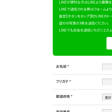
LINEが便利な方はLINEより画像
LINEで送信される際はフォームより
査定】ボタンをタップ頂きLINEのト
証のお写真の3枚を送信ください。
LINEでも氏名を送信いただくとス
お名前
*
フリガナ
*
都道府県
*
電話番号