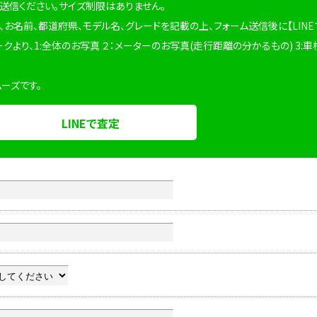
を送信ください。サイズ制限はありません。
、お名前、都道府県、モデル名、グレードを記載の上、フォーム送信後に【LINE
ークより、1:全体のお写真 ２：メーターのお写真(走行距離の分かるもの) 3:車
ムーズです。
LINEで査定