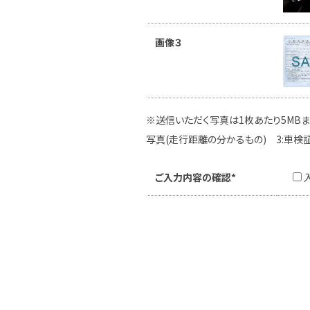
画像３
※送信いただく写真は1枚あたり5MBま
写真(走行距離の分かるもの) 3:車検
ご入力内容の確認*