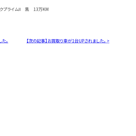
クプライムⅡ 黒 13万KM
した。
【次の記事】お買取り車が1台UPされました。 >