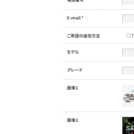
E-mail
*
ご希望の返信方法
T
モデル
グレード
画像１
画像２