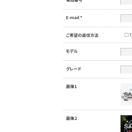
E-mail
*
ご希望の返信方法
T
モデル
グレード
画像１
画像２