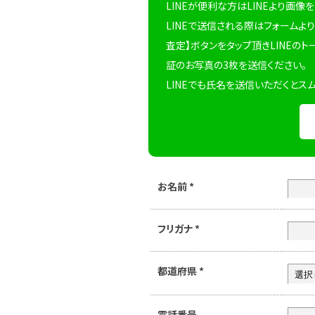
LINEが便利な方はLINEより画像
LINEで送信される際はフォームより
査定】ボタンをタップ頂きLINEのト
証のお写真の3枚を送信ください。
LINEでも氏名を送信いただくとス
お名前
*
フリガナ
*
都道府県
*
電話番号