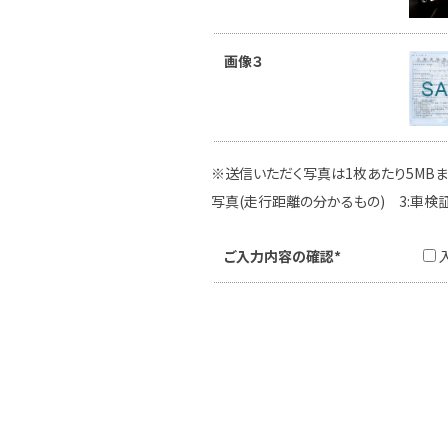
画像３
※送信いただく写真は1枚あたり5MBま
写真(走行距離の分かるもの) 3:車検
ご入力内容の確認*