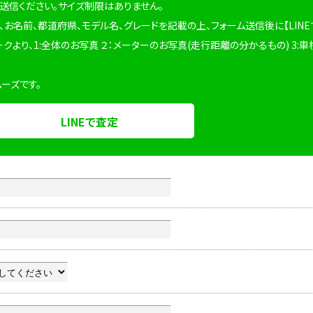
を送信ください。サイズ制限はありません。
、お名前、都道府県、モデル名、グレードを記載の上、フォーム送信後に【LINE
ークより、1:全体のお写真 ２：メーターのお写真(走行距離の分かるもの) 3:車
ムーズです。
LINEで査定