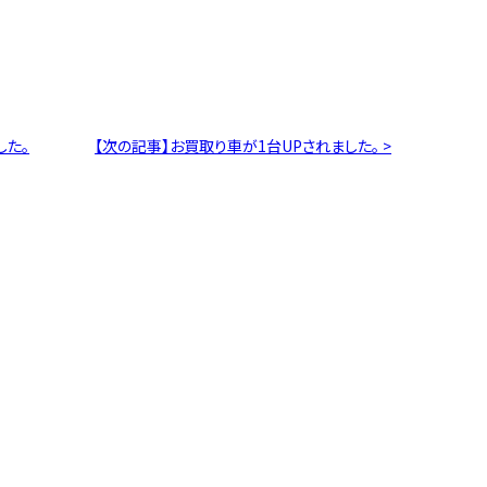
した。
【次の記事】お買取り車が1台UPされました。 >