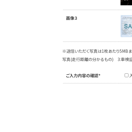
画像３
※送信いただく写真は1枚あたり5MBま
写真(走行距離の分かるもの) 3:車検
ご入力内容の確認*