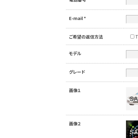
E-mail
*
ご希望の返信方法
T
モデル
グレード
画像１
画像２