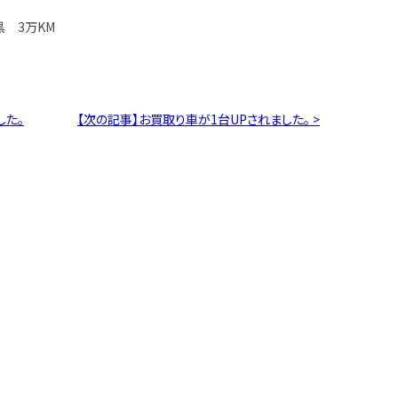
黒 3万KM
した。
【次の記事】お買取り車が1台UPされました。 >