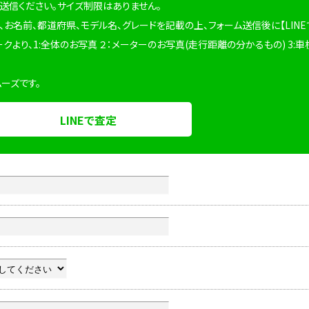
を送信ください。サイズ制限はありません。
、お名前、都道府県、モデル名、グレードを記載の上、フォーム送信後に【LINE
ークより、1:全体のお写真 ２：メーターのお写真(走行距離の分かるもの) 3:車
ムーズです。
LINEで査定