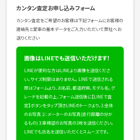
カンタン査定お申し込みフォーム
カンタン査定をご希望のお客様は下記フォームにお客様の
連絡先と愛車の基本データをご入力いただいて弊社へお
送りください
画像はLINEでも送信いただけます！
LINEが便利な方はLINEより画像を送信くださ
い。サイズ制限はありません。
LINEで送信される
際はフォームより、お名前、都道府県、モデル名、グ
レードを記載の上、フォーム送信後に【LINEで査
定】ボタンをタップ頂きLINEのトークより、1:全体
のお写真 ２：メーターのお写真(走行距離の分か
るもの) 3:車検証のお写真の3枚を送信ください。
LINEでも氏名を送信いただくとスムーズです。