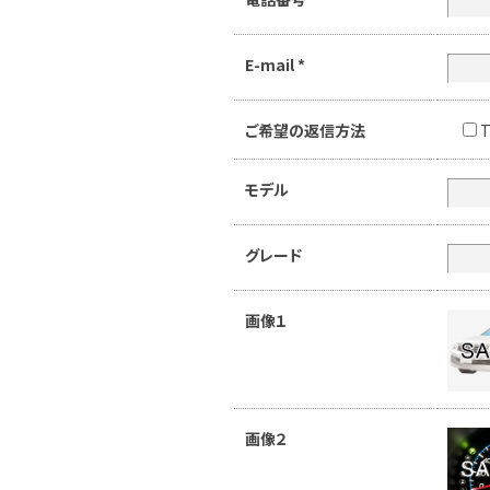
E-mail
*
ご希望の返信方法
T
モデル
グレード
画像１
画像２