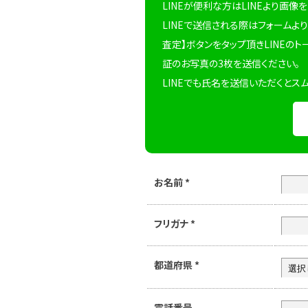
LINEが便利な方はLINEより画像
LINEで送信される際はフォームより
査定】ボタンをタップ頂きLINEのト
証のお写真の3枚を送信ください。
LINEでも氏名を送信いただくとス
お名前
*
フリガナ
*
都道府県
*
電話番号