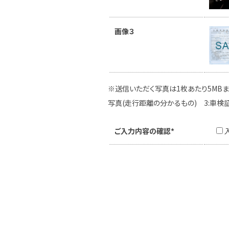
画像３
※送信いただく写真は1枚あたり5MBま
写真(走行距離の分かるもの) 3:車検
ご入力内容の確認*