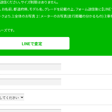
を送信ください。サイズ制限はありません。
、お名前、都道府県、モデル名、グレードを記載の上、フォーム送信後に【LINE
ークより、1:全体のお写真 ２：メーターのお写真(走行距離の分かるもの) 3:車
ムーズです。
LINEで査定