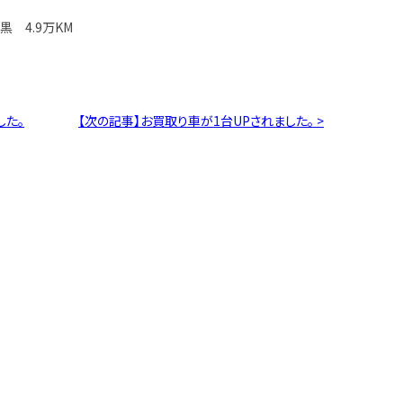
黒 4.9万KM
した。
【次の記事】お買取り車が1台UPされました。 >