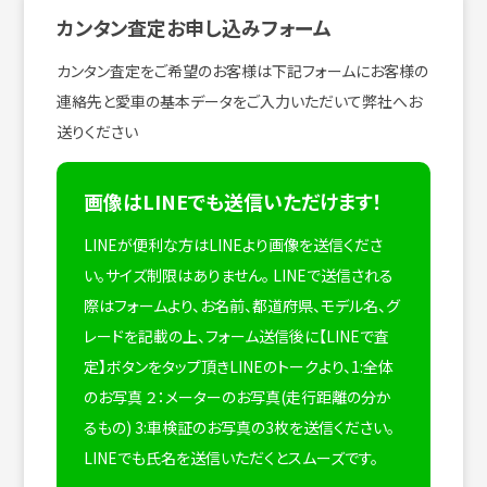
カンタン査定お申し込みフォーム
カンタン査定をご希望のお客様は下記フォームにお客様の
連絡先と愛車の基本データをご入力いただいて弊社へお
送りください
画像はLINEでも送信いただけます！
LINEが便利な方はLINEより画像を送信くださ
い。サイズ制限はありません。
LINEで送信される
際はフォームより、お名前、都道府県、モデル名、グ
レードを記載の上、フォーム送信後に【LINEで査
定】ボタンをタップ頂きLINEのトークより、1:全体
のお写真 ２：メーターのお写真(走行距離の分か
るもの) 3:車検証のお写真の3枚を送信ください。
LINEでも氏名を送信いただくとスムーズです。