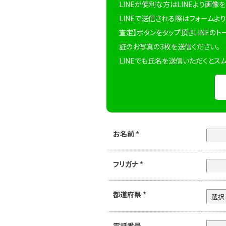
LINEが便利な方はLINEより画像
LINEで送信される際はフォームより
査定】ボタンをタップ頂きLINEのト
証のお写真の3枚を送信ください。
LINEでも氏名を送信いただくとス
お名前
*
フリガナ
*
都道府県
*
電話番号