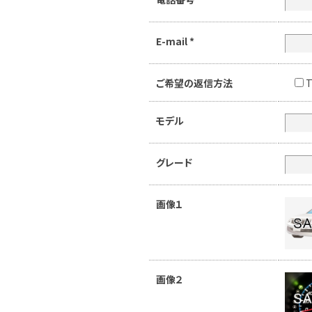
E-mail
*
ご希望の返信方法
T
モデル
グレード
画像１
画像２