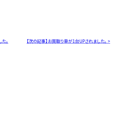
M
した。
【次の記事】お買取り車が1台UPされました。 >