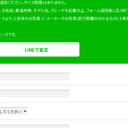
を送信ください。サイズ制限はありません。
、お名前、都道府県、モデル名、グレードを記載の上、フォーム送信後に【LINE
ークより、1:全体のお写真 ２：メーターのお写真(走行距離の分かるもの) 3:車
ムーズです。
LINEで査定