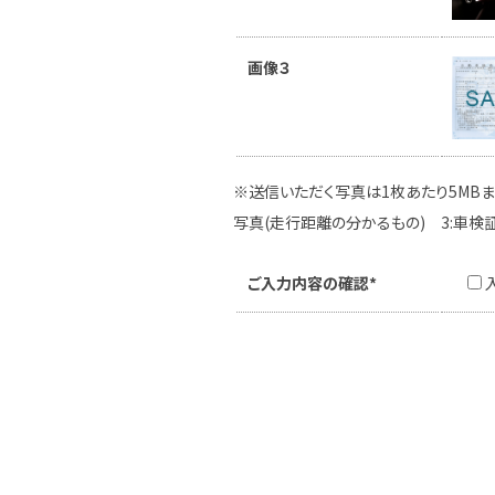
画像３
※送信いただく写真は1枚あたり5MBま
写真(走行距離の分かるもの) 3:車検
ご入力内容の確認*