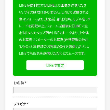
LINEが便利な方はLINEより画像を送信くださ
い。サイズ制限はありません。
LINEで送信される
際はフォームより、お名前、都道府県、モデル名、グ
レードを記載の上、フォーム送信後に【LINEで査
定】ボタンをタップ頂きLINEのトークより、1:全体
のお写真 ２：メーターのお写真(走行距離の分か
るもの) 3:車検証のお写真の3枚を送信ください。
LINEでも氏名を送信いただくとスムーズです。
LINEで査定
お名前
*
フリガナ
*