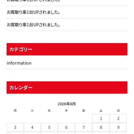
お買取り車1台UPされました。
お買取り車1台UPされました。
カテゴリー
information
カレンダー
2026年8月
月
火
水
木
金
土
日
1
2
3
4
5
6
7
8
9