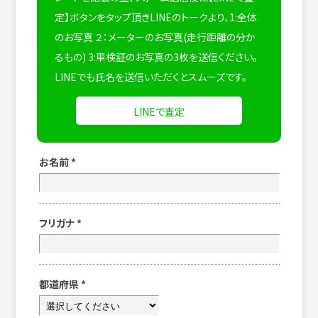
定】ボタンをタップ頂きLINEのトークより、1:全体
のお写真 ２：メーターのお写真(走行距離の分か
るもの) 3:車検証のお写真の3枚を送信ください。
LINEでも氏名を送信いただくとスムーズです。
LINEで査定
お名前
*
フリガナ
*
都道府県
*