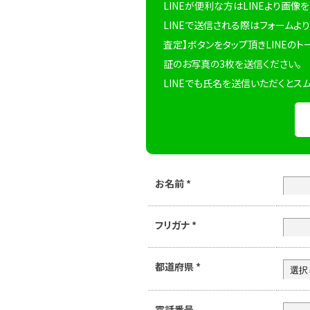
LINEが便利な方はLINEより画像
LINEで送信される際はフォームより
査定】ボタンをタップ頂きLINEのト
証のお写真の3枚を送信ください。
LINEでも氏名を送信いただくとス
お名前
*
フリガナ
*
都道府県
*
電話番号