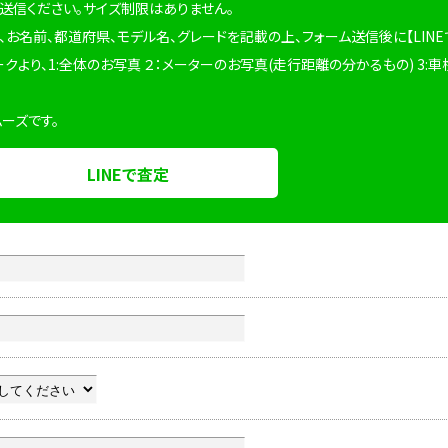
を送信ください。サイズ制限はありません。
、お名前、都道府県、モデル名、グレードを記載の上、フォーム送信後に【LINE
ークより、1:全体のお写真 ２：メーターのお写真(走行距離の分かるもの) 3:車
ムーズです。
LINEで査定