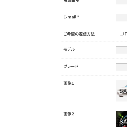
E-mail
*
ご希望の返信方法
T
モデル
グレード
画像１
画像２