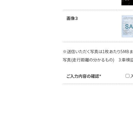
画像３
※送信いただく写真は1枚あたり5MBま
写真(走行距離の分かるもの) 3:車検
ご入力内容の確認*