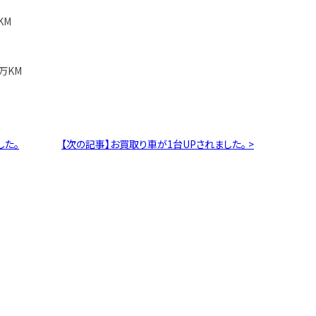
1万KM
万KM
した。
【次の記事】お買取り車が1台UPされました。 >