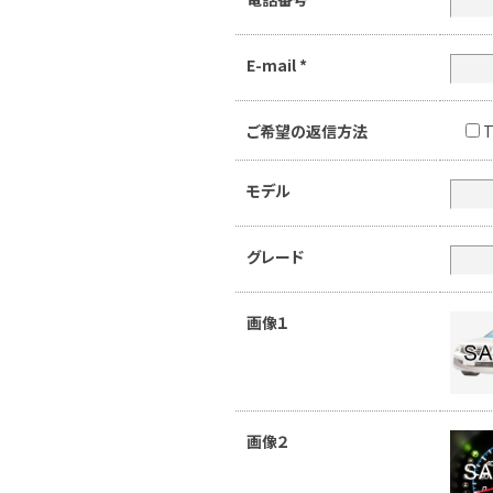
E-mail
*
ご希望の返信方法
T
モデル
グレード
画像１
画像２