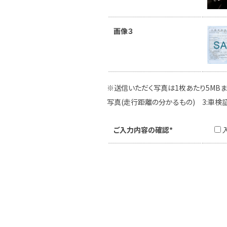
画像３
※送信いただく写真は1枚あたり5MBま
写真(走行距離の分かるもの) 3:車検
ご入力内容の確認*