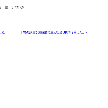
G 銀 5.7万KM
した。
【次の記事】お買取り車が1台UPされました。 >