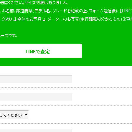
を送信ください。サイズ制限はありません。
、お名前、都道府県、モデル名、グレードを記載の上、フォーム送信後に【LINE
ークより、1:全体のお写真 ２：メーターのお写真(走行距離の分かるもの) 3:車
ムーズです。
LINEで査定