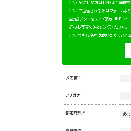
LINEが便利な方はLINEより画像
LINEで送信される際はフォームより
査定】ボタンをタップ頂きLINEのト
証のお写真の3枚を送信ください。
LINEでも氏名を送信いただくとス
お名前
*
フリガナ
*
都道府県
*
電話番号