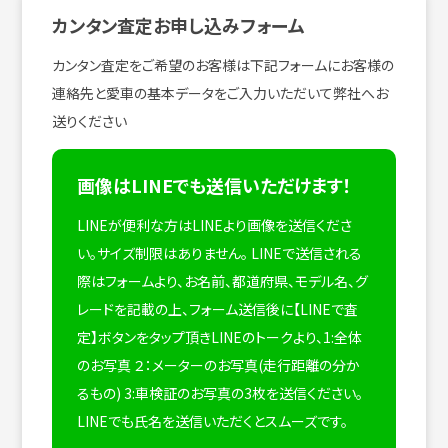
カンタン査定お申し込みフォーム
カンタン査定をご希望のお客様は下記フォームにお客様の
連絡先と愛車の基本データをご入力いただいて弊社へお
送りください
画像はLINEでも送信いただけます！
LINEが便利な方はLINEより画像を送信くださ
い。サイズ制限はありません。
LINEで送信される
際はフォームより、お名前、都道府県、モデル名、グ
レードを記載の上、フォーム送信後に【LINEで査
定】ボタンをタップ頂きLINEのトークより、1:全体
のお写真 ２：メーターのお写真(走行距離の分か
るもの) 3:車検証のお写真の3枚を送信ください。
LINEでも氏名を送信いただくとスムーズです。