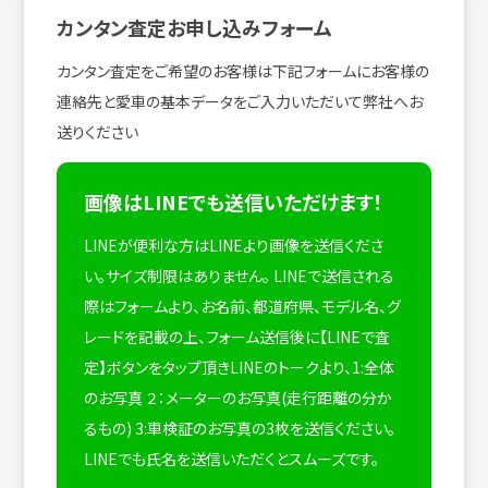
カンタン査定お申し込みフォーム
カンタン査定をご希望のお客様は下記フォームにお客様の
連絡先と愛車の基本データをご入力いただいて弊社へお
送りください
画像はLINEでも送信いただけます！
LINEが便利な方はLINEより画像を送信くださ
い。サイズ制限はありません。
LINEで送信される
際はフォームより、お名前、都道府県、モデル名、グ
レードを記載の上、フォーム送信後に【LINEで査
定】ボタンをタップ頂きLINEのトークより、1:全体
のお写真 ２：メーターのお写真(走行距離の分か
るもの) 3:車検証のお写真の3枚を送信ください。
LINEでも氏名を送信いただくとスムーズです。