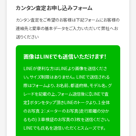
カンタン査定お申し込みフォーム
カンタン査定をご希望のお客様は下記フォームにお客様の
連絡先と愛車の基本データをご入力いただいて弊社へお
送りください
画像はLINEでも送信いただけます！
LINEが便利な方はLINEより画像を送信くださ
い。サイズ制限はありません。
LINEで送信される
際はフォームより、お名前、都道府県、モデル名、グ
レードを記載の上、フォーム送信後に【LINEで査
定】ボタンをタップ頂きLINEのトークより、1:全体
のお写真 ２：メーターのお写真(走行距離の分か
るもの) 3:車検証のお写真の3枚を送信ください。
LINEでも氏名を送信いただくとスムーズです。