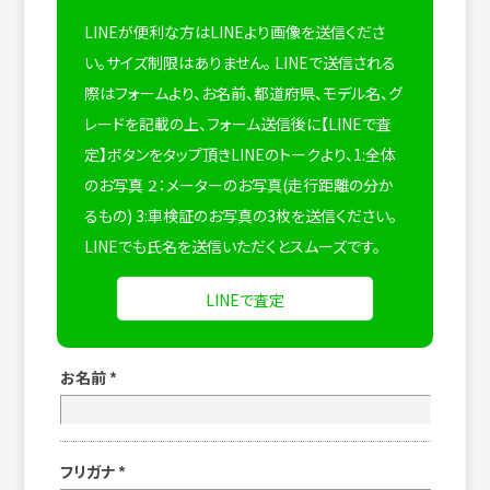
LINEが便利な方はLINEより画像を送信くださ
い。サイズ制限はありません。
LINEで送信される
際はフォームより、お名前、都道府県、モデル名、グ
レードを記載の上、フォーム送信後に【LINEで査
定】ボタンをタップ頂きLINEのトークより、1:全体
のお写真 ２：メーターのお写真(走行距離の分か
るもの) 3:車検証のお写真の3枚を送信ください。
LINEでも氏名を送信いただくとスムーズです。
LINEで査定
お名前
*
フリガナ
*