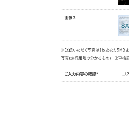
画像３
※送信いただく写真は1枚あたり5MBま
写真(走行距離の分かるもの) 3:車検
ご入力内容の確認*