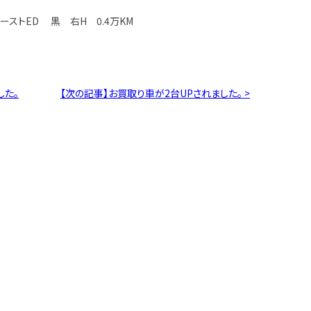
ファーストED 黒 右H 0.4万KM
した。
【次の記事】お買取り車が2台UPされました。 >