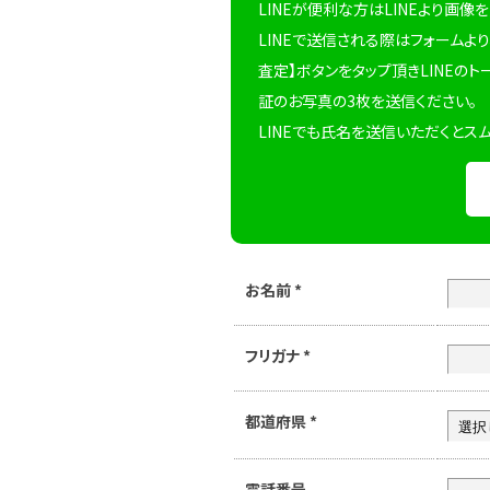
LINEが便利な方はLINEより画像
LINEで送信される際はフォームより
査定】ボタンをタップ頂きLINEのト
証のお写真の3枚を送信ください。
LINEでも氏名を送信いただくとス
お名前
*
フリガナ
*
都道府県
*
電話番号