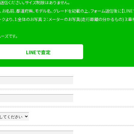
を送信ください。サイズ制限はありません。
、お名前、都道府県、モデル名、グレードを記載の上、フォーム送信後に【LINE
ークより、1:全体のお写真 ２：メーターのお写真(走行距離の分かるもの) 3:車
ムーズです。
LINEで査定