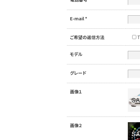
E-mail
*
ご希望の返信方法
T
モデル
グレード
画像１
画像２