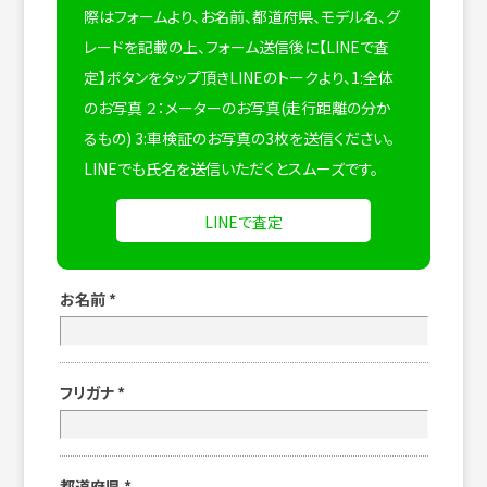
際はフォームより、お名前、都道府県、モデル名、グ
レードを記載の上、フォーム送信後に【LINEで査
定】ボタンをタップ頂きLINEのトークより、1:全体
のお写真 ２：メーターのお写真(走行距離の分か
るもの) 3:車検証のお写真の3枚を送信ください。
LINEでも氏名を送信いただくとスムーズです。
LINEで査定
お名前
*
フリガナ
*
都道府県
*