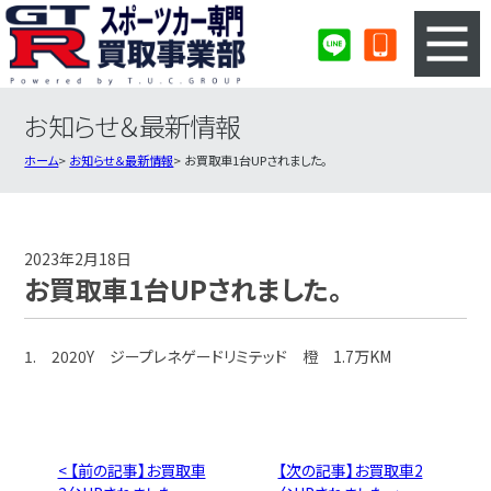
お知らせ＆最新情報
3ステップのカンタン査定
買取りの流れ
ホーム
お知らせ＆最新情報
お買取車1台UPされました。
査定の注意事項
スポーツカー査定フォーム
スポーツカー買取実績
会社概要・店舗紹介・MAP
2023年2月18日
お買取車1台UPされました。
1. 2020Y ジープレネゲードリミテッド 橙 1.7万KM
< 【前の記事】お買取車
【次の記事】お買取車2