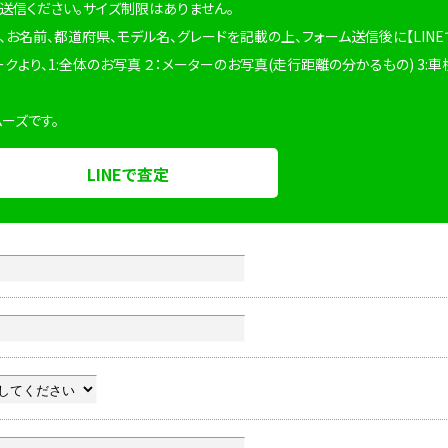
を送信ください。サイズ制限はありません。
、お名前、都道府県、モデル名、グレードを記載の上、フォーム送信後に【LINE
ークより、1:全体のお写真 ２：メーターのお写真(走行距離の分かるもの) 3:車
ムーズです。
LINEで査定