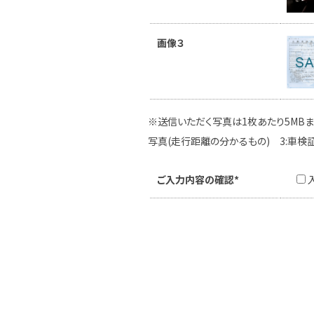
画像３
※送信いただく写真は1枚あたり5MBま
写真(走行距離の分かるもの) 3:車検
ご入力内容の確認*