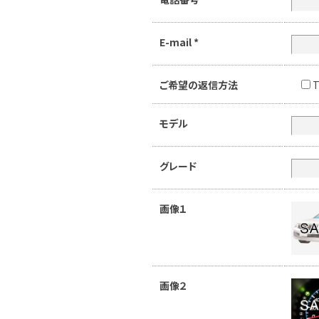
E-mail
*
ご希望の返信方法
T
モデル
グレード
画像１
画像２