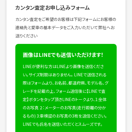
カンタン査定お申し込みフォーム
カンタン査定をご希望のお客様は下記フォームにお客様の
連絡先と愛車の基本データをご入力いただいて弊社へお
送りください
画像はLINEでも送信いただけます！
LINEが便利な方はLINEより画像を送信くださ
い。サイズ制限はありません。
LINEで送信される
際はフォームより、お名前、都道府県、モデル名、グ
レードを記載の上、フォーム送信後に【LINEで査
定】ボタンをタップ頂きLINEのトークより、1:全体
のお写真 ２：メーターのお写真(走行距離の分か
るもの) 3:車検証のお写真の3枚を送信ください。
LINEでも氏名を送信いただくとスムーズです。