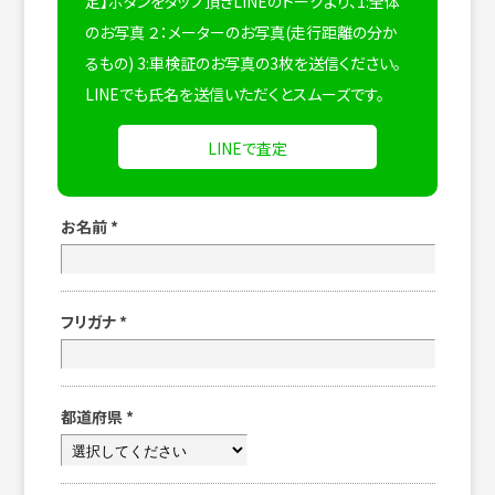
定】ボタンをタップ頂きLINEのトークより、1:全体
のお写真 ２：メーターのお写真(走行距離の分か
るもの) 3:車検証のお写真の3枚を送信ください。
LINEでも氏名を送信いただくとスムーズです。
LINEで査定
お名前
*
フリガナ
*
都道府県
*